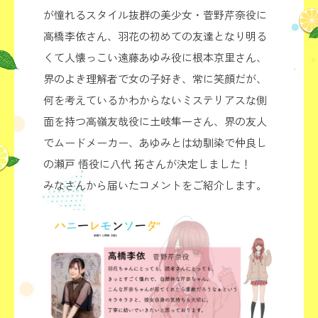
が憧れるスタイル抜群の美少女・菅野芹奈役に
高橋李依さん、羽花の初めての友達となり明る
くて人懐っこい遠藤あゆみ役に根本京里さん、
界のよき理解者で女の子好き、常に笑顔だが、
TOP
何を考えているかわからないミステリアスな側
NEWS
面を持つ高嶺友哉役に土岐隼一さん、界の友人
INTRODUCTION
STORY
でムードメーカー、あゆみとは幼馴染で仲良し
CHARACTER
の瀬戸 悟役に八代 拓さんが決定しました！
STAFF/CAST
みなさんから届いたコメントをご紹介します。
MUSIC
ON AIR
GOODS
MOVIE
Blu-ray
COMICS
SPECIAL