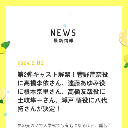
NEWS
最新情報
9.03
2024.
第2弾キャスト解禁！菅野芹奈役
に高橋李依さん、遠藤あゆみ役
に根本京里さん、高嶺友哉役に
土岐隼一さん、瀬戸 悟役に八代
拓さんが決定！
界の元カノで入学式でも有名になるほど、誰も